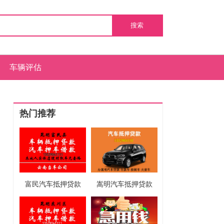
搜索
车辆评估
热门推荐
富民汽车抵押贷款
嵩明汽车抵押贷款