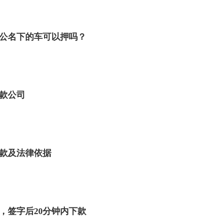
公名下的车可以押吗？
款公司
款及法律依据
，签字后20分钟内下款