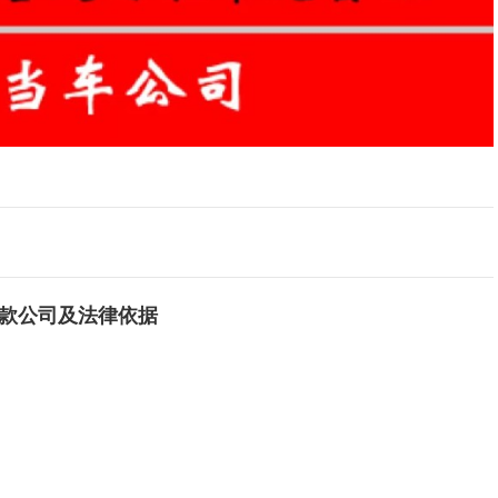
款公司及法律依据