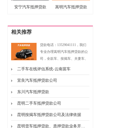
安宁汽车抵押贷款
嵩明汽车抵押贷款
相关推荐
贷款电话：13529041111，我们
专业办理嵩明汽车抵押贷款的公
司，全款车、按揭车、夫妻车、
父母车都可以办，全部用自有资
二手车在线评估系统-云南當车
金，开车过来签完字立即放款...
宜良汽车抵押贷款公司
东川汽车抵押贷款
昆明二手车抵押贷款公司
昆明按揭车抵押贷款公司及法律依据
昆明货车抵押贷款、质押贷款业务开通办理！