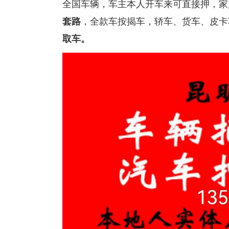
全国车辆，车主本人开车来可直接押，家
套路
，全款车按揭车，轿车、货车、皮卡
取车。