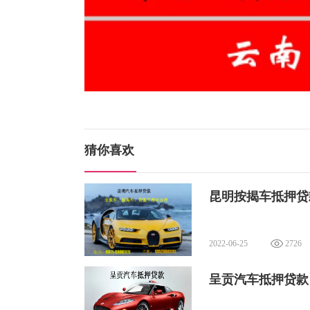
猜你喜欢
昆明按揭车抵押贷
2022-06-25
2726
呈贡汽车抵押贷款